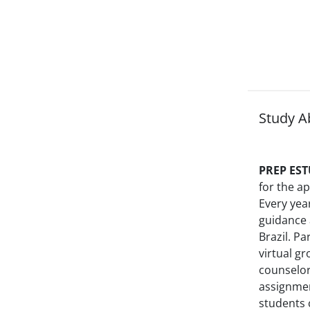
Study A
PREP ES
for the a
Every yea
guidance 
Brazil. P
virtual g
counselor
assignmen
students 