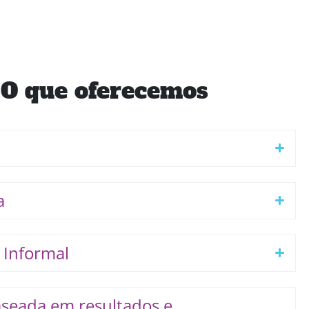
O que oferecemos
a
 Informal
seada em resultados e