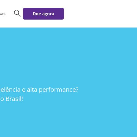
sas
Doe agora
buscar
elência e alta performance?
 Brasil!