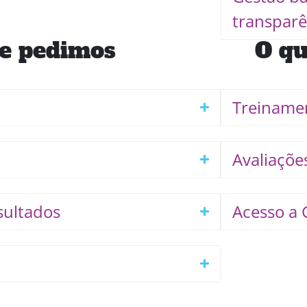
transparê
e pedimos
O qu
Treiname
Avaliaçõ
sultados
Acesso a 