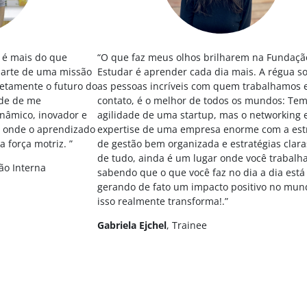
 é mais do que
“O que faz meus olhos brilharem na Fundaçã
 parte de uma missão
Estudar é aprender cada dia mais. A régua 
etamente o futuro do
as pessoas incríveis com quem trabalhamos 
ade de me
contato, é o melhor de todos os mundos: Tem
nâmico, inovador e
agilidade de uma startup, mas o networking 
r onde o aprendizado
expertise de uma empresa enorme com a est
 força motriz. ”
de gestão bem organizada e estratégias clara
de tudo, ainda é um lugar onde você trabalh
ção Interna
sabendo que o que você faz no dia a dia está
gerando de fato um impacto positivo no mun
isso realmente transforma!.”
Gabriela Ejchel
, Trainee