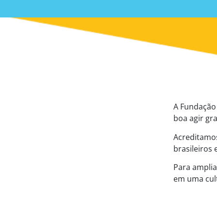
A Fundação 
boa agir gr
Acreditamos
brasileiros
Para ampli
em uma cult