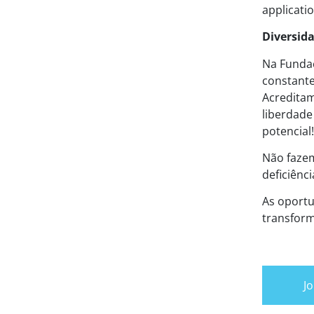
applicatio
Diversid
Na Fundaç
constante
Acreditam
liberdade
potencial
Não fazem
deficiênc
As oportu
transform
Jo