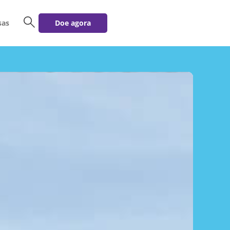
sas
Doe agora
buscar