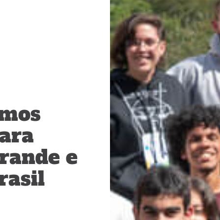
amos
ara
grande e
rasil