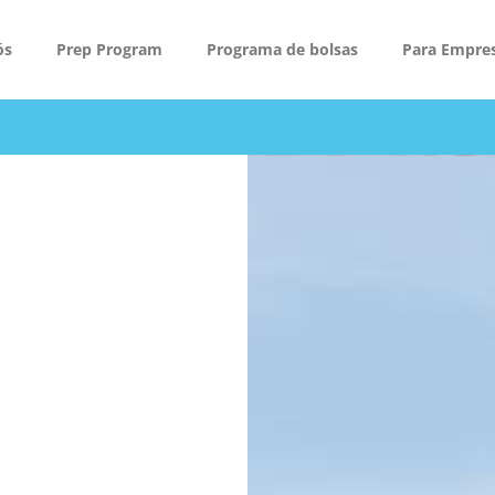
ós
Prep Program
Programa de bolsas
Para Empre