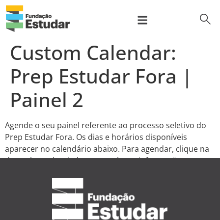
para
o
conteúdo
bus
Sobre nós
Prep Program
Programa de bolsas
Para Empresas
Custom Calendar:
Prep Estudar Fora |
Painel 2
Agende o seu painel referente ao processo seletivo do
Prep Estudar Fora. Os dias e horários disponíveis
aparecer no calendário abaixo. Para agendar, clique na
data e hora desejadas, preencha as informações
solicitadas e salve.