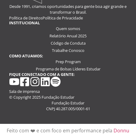
Desde 1991, criamos oportunidades para gente boa agir grande e
transformar o Brasil.
Política de Direitos
Política de Privacidade
INSTITUCIONAL
Quem somos
Relatório Anual 2025
Código de Conduta
Trabalhe Conosco
COMO ATUAMOS:
Prep Program
Programa de Bolsas Líderes Estudar
FIQUE CONECTADO COM A GENTE:
youtube
facebook
instagram
linkedin
spotify
Sala de imprensa
© Copyright 2025 Fundação Estudar
Fundação Estudar
CNPJ 40.287.005/0001-61
Feito com ❤️ e com foco em performance pela
Donnu