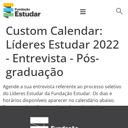
para
o
conteúdo
bus
Sobre nós
Prep Program
Programa de bolsas
Para Empresas
Custom Calendar:
Líderes Estudar 2022
- Entrevista - Pós-
graduação
Agende a sua entrevista referente ao processo seletivo
do Líderes Estudar da Fundação Estudar. Os dias e
horários disponíveis aparecer no calendário abaixo.
Para agendar, clique na data e hora desejadas,
preencha as informações solicitadas e salve.