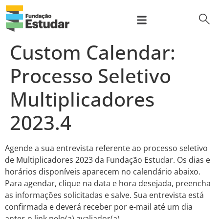
para
o
conteúdo
bus
Sobre nós
Prep Program
Programa de bolsas
Para Empresas
Custom Calendar:
Processo Seletivo
Multiplicadores
2023.4
Agende a sua entrevista referente ao processo seletivo
de Multiplicadores 2023 da Fundação Estudar. Os dias e
horários disponíveis aparecem no calendário abaixo.
Para agendar, clique na data e hora desejada, preencha
as informações solicitadas e salve. Sua entrevista está
confirmada e deverá receber por e-mail até um dia
antes o link pelo(a) avaliador(a).