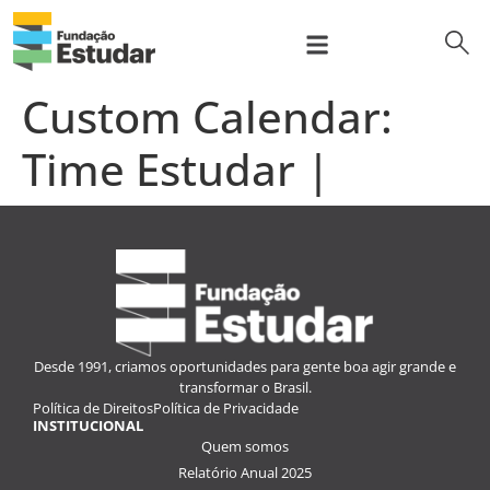
para
o
conteúdo
bus
Sobre nós
Prep Program
Programa de bolsas
Para Empresas
Custom Calendar:
Time Estudar |
Entrevistas
Desde 1991, criamos oportunidades para gente boa agir grande e
transformar o Brasil.
Política de Direitos
Política de Privacidade
INSTITUCIONAL
Quem somos
Relatório Anual 2025