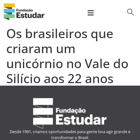
para
o
conteúdo
bus
Sobre nós
Prep Program
Programa de bolsas
Para Empresas
Os brasileiros que
criaram um
unicórnio no Vale do
Silício aos 22 anos
Leia a matéria »
Desde 1991, criamos oportunidades para gente boa agir grande e
transformar o Brasil.