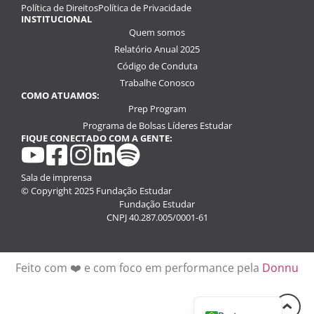
Política de Direitos
Política de Privacidade
INSTITUCIONAL
Quem somos
Relatório Anual 2025
Código de Conduta
Trabalhe Conosco
COMO ATUAMOS:
Prep Program
Programa de Bolsas Líderes Estudar
FIQUE CONECTADO COM A GENTE:
youtube
facebook
instagram
linkedin
spotify
Sala de imprensa
© Copyright 2025 Fundação Estudar
Fundação Estudar
CNPJ 40.287.005/0001-61
Feito com ❤️ e com foco em performance pela
Donnu
English